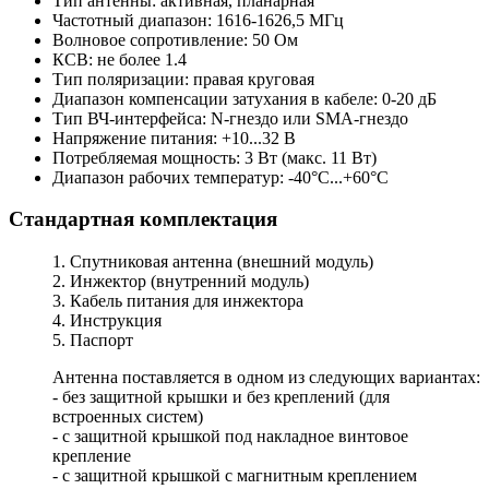
Тип антенны: активная, планарная
Частотный диапазон: 1616-1626,5 МГц
Волновое сопротивление: 50 Ом
КСВ: не более 1.4
Тип поляризации: правая круговая
Диапазон компенсации затухания в кабеле: 0-20 дБ
Тип ВЧ-интерфейса: N-гнездо или SMA-гнездо
Напряжение питания: +10...32 В
Потребляемая мощность: 3 Вт (макс. 11 Вт)
Диапазон рабочих температур: -40°С...+60°С
Стандартная комплектация
1. Спутниковая антенна (внешний модуль)
2. Инжектор (внутренний модуль)
3. Кабель питания для инжектора
4. Инструкция
5. Паспорт
Антенна поставляется в одном из следующих вариантах:
- без защитной крышки и без креплений (для
встроенных систем)
- с защитной крышкой под накладное винтовое
крепление
- с защитной крышкой с магнитным креплением