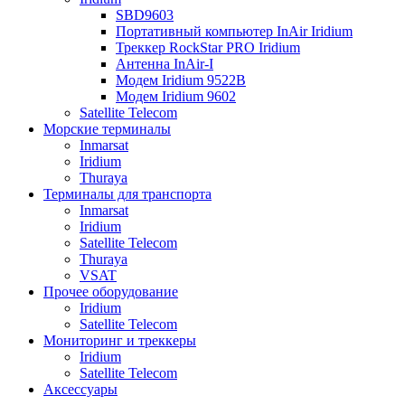
SBD9603
Портативный компьютер InAir Iridium
Треккер RockStar PRO Iridium
Антенна InAir-I
Модем Iridium 9522B
Модем Iridium 9602
Satellite Telecom
Морские терминалы
Inmarsat
Iridium
Thuraya
Терминалы для транспорта
Inmarsat
Iridium
Satellite Telecom
Thuraya
VSAT
Прочее оборудование
Iridium
Satellite Telecom
Мониторинг и треккеры
Iridium
Satellite Telecom
Аксессуары