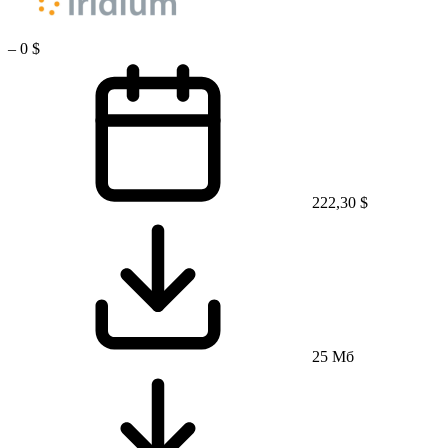
–
0 $
222,30 $
25 Мб