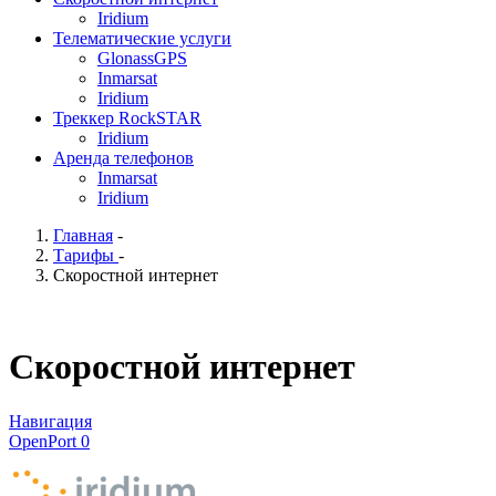
Iridium
Телематические услуги
GlonassGPS
Inmarsat
Iridium
Треккер RockSTAR
Iridium
Аренда телефонов
Inmarsat
Iridium
Главная
-
Тарифы
-
Скоростной интернет
Скоростной интернет
Навигация
OpenPort 0