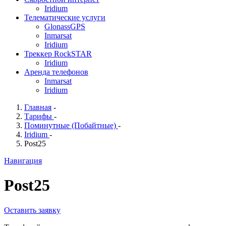
Iridium
Телематические услуги
GlonassGPS
Inmarsat
Iridium
Треккер RockSTAR
Iridium
Аренда телефонов
Inmarsat
Iridium
Главная
-
Тарифы
-
Поминутные (Побайтные)
-
Iridium
-
Post25
Навигация
Post25
Оставить заявку