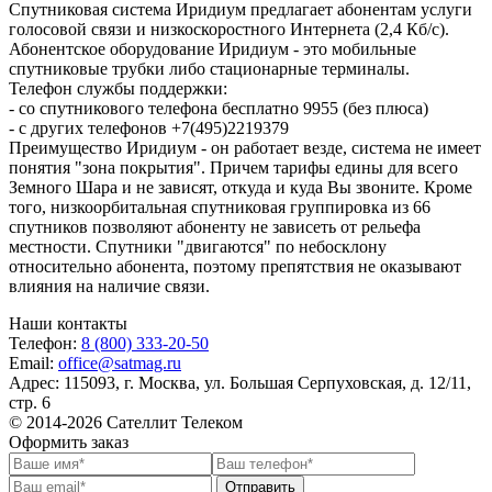
Спутниковая система Иридиум предлагает абонентам услуги
голосовой связи и низкоскоростного Интернета (2,4 Кб/с).
Абонентское оборудование Иридиум - это мобильные
спутниковые трубки либо стационарные терминалы.
Телефон службы поддержки:
- со спутникового телефона бесплатно 9955 (без плюса)
- с других телефонов +7(495)2219379
Преимущество Иридиум - он работает везде, система не имеет
понятия "зона покрытия". Причем тарифы едины для всего
Земного Шара и не зависят, откуда и куда Вы звоните. Кроме
того, низкоорбитальная спутниковая группировка из 66
спутников позволяют абоненту не зависеть от рельефа
местности. Спутники "двигаются" по небосклону
относительно абонента, поэтому препятствия не оказывают
влияния на наличие связи.
Наши контакты
Телефон:
8 (800) 333-20-50
Email:
office@satmag.ru
Адрес:
115093
,
г. Москва
,
ул. Большая Серпуховская, д. 12/11,
стр. 6
© 2014-2026 Сателлит Телеком
Оформить заказ
Отправить