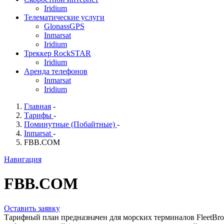
Iridium
Телематические услуги
GlonassGPS
Inmarsat
Iridium
Треккер RockSTAR
Iridium
Аренда телефонов
Inmarsat
Iridium
Главная
-
Тарифы
-
Поминутные (Побайтные)
-
Inmarsat
-
FBB.COM
Навигация
FBB.COM
Оставить заявку
Тарифный план предназначен для морских терминалов FleetBroa