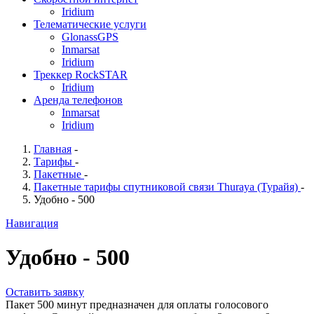
Iridium
Телематические услуги
GlonassGPS
Inmarsat
Iridium
Треккер RockSTAR
Iridium
Аренда телефонов
Inmarsat
Iridium
Главная
-
Тарифы
-
Пакетные
-
Пакетные тарифы спутниковой связи Thuraya (Турайя)
-
Удобно - 500
Навигация
Удобно - 500
Оставить заявку
Пакет 500 минут предназначен для оплаты голосового