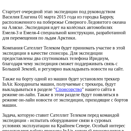
Стартует очередной этап экспедиции под руководством
Василия Елагина 01 марта 2015 года из городка Барроу,
расположенного на побережье Северного Ледовитого океана
на Аляске. Экспедиция идет на колёсных автомобилях
Емеля-3 и Емеля-4 специальной конструкции, разработанной
для перемещения по льдам Арктики.
Компания Сателлит Телеком будет принимать участие в этой
экспедиции в качестве спонсора. Для экспедиции
предоставлены два спутниковых телефона Иридиум,
благодаря чему экспедиция сможет поддерживать связь с
Большой Землей, и регулярно выкладывать новости на сайт.
Также на борту одной из машин будет установлен треккер
InAir. Координаты машин, получаемые с треккера, будут
выкладываться в разделе "
Спонсорство
" нашего сайта в
режиме он-лайн. Также в этом разделе будут появляться в
режиме он-лайн новости от экспедиции, приходящие с бортов
машин.
Задача, которую ставит Сателлит Телеком перед командой
экспедиции - испытать оборудование связи в суровых
условиях эксплуатации на Крайнем Севере. Особый интерес
представляет работа треккера InAir, который производится в