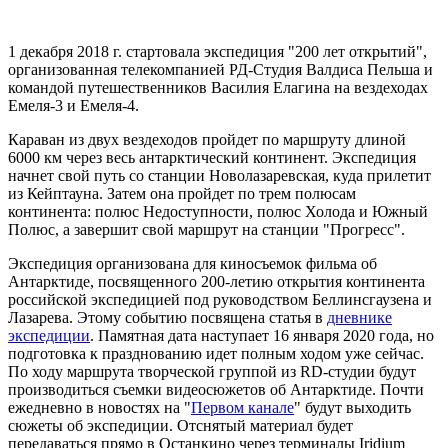
1 декабря 2018 г. стартовала экспедиция "200 лет открытий",
организованная телекомпанией РД-Студия Валдиса Пельша и
командой путешественников Василия Елагина на вездеходах
Емеля-3 и Емеля-4.
Караван из двух вездеходов пройдет по маршруту длиной
6000 км через весь антарктический континент. Экспедиция
начнет свой путь со станции Новолазаревская, куда прилетит
из Кейптауна. Затем она пройдет по трем полюсам
континента: полюс Недоступности, полюс Холода и Южный
Полюс, а завершит свой маршрут на станции "Прогресс".
Экспедиция организована для киносъемок фильма об
Антарктиде, посвященного 200-летию открытия континента
российской экспедицией под руководством Беллинсгаузена и
Лазарева. Этому событию посвящена статья в
дневнике
экспедиции
. Памятная дата наступает 16 января 2020 года, но
подготовка к празднованию идет полным ходом уже сейчас.
По ходу маршрута творческой группой из RD-студии будут
производиться съемки видеосюжетов об Антарктиде. Почти
ежедневно в новостях на "
Первом канале
" будут выходить
сюжеты об экспедиции. Отснятый материал будет
передаваться прямо в Останкино через терминалы Iridium