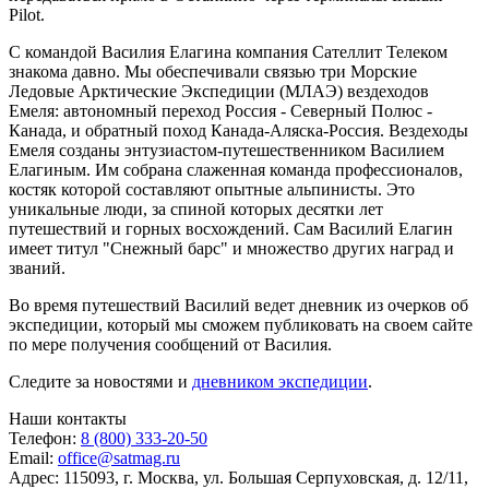
Pilot.
С командой Василия Елагина компания Сателлит Телеком
знакома давно. Мы обеспечивали связью три Морские
Ледовые Арктические Экспедиции (МЛАЭ) вездеходов
Емеля: автономный переход Россия - Северный Полюс -
Канада, и обратный поход Канада-Аляска-Россия. Вездеходы
Емеля созданы энтузиастом-путешественником Василием
Елагиным. Им собрана слаженная команда профессионалов,
костяк которой составляют опытные альпинисты. Это
уникальные люди, за спиной которых десятки лет
путешествий и горных восхождений. Сам Василий Елагин
имеет титул "Снежный барс" и множество других наград и
званий.
Во время путешествий Василий ведет дневник из очерков об
экспедиции, который мы сможем публиковать на своем сайте
по мере получения сообщений от Василия.
Следите за новостями и
дневником экспедиции
.
Наши контакты
Телефон:
8 (800) 333-20-50
Email:
office@satmag.ru
Адрес:
115093
,
г. Москва
,
ул. Большая Серпуховская, д. 12/11,