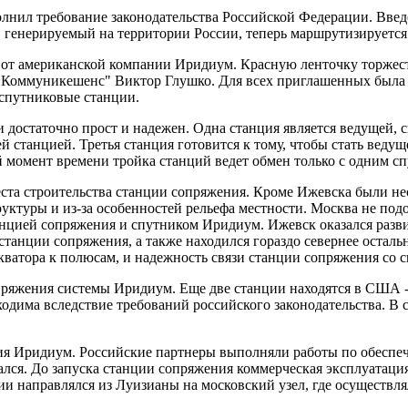
л требование законодательства Российской Федерации. Введе
 генерируемый на территории России, теперь маршрутизируется
я от американской компании Иридиум. Красную ленточку торже
 Коммуникешенс" Виктор Глушко. Для всех приглашенных была
 спутниковые станции.
достаточно прост и надежен. Одна станция является ведущей, с
щей станцией. Третья станция готовится к тому, чтобы стать ве
й момент времени тройка станций ведет обмен только с одним с
ста строительства станции сопряжения. Кроме Ижевска были нес
ктуры и из-за особенностей рельефа местности. Москва не подо
анцией сопряжения и спутником Иридиум. Ижевск оказался разв
танции сопряжения, а также находился гораздо севернее остал
 экватора к полюсам, и надежность связи станции сопряжения со
пряжения системы Иридиум. Еще две станции находятся в США -
одима вследствие требований российского законодательства. В с
ния Иридиум. Российские партнеры выполняли работы по обесп
ался. До запуска станции сопряжения коммерческая эксплуатац
сии направлялся из Луизианы на московский узел, где осуществл