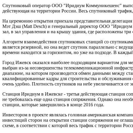
Спутниковый оператор ООО "Иридиум Коммуникешенс" выполни
действующая на территории России. Весь спутниковый трафик,
На церемонию открытия приехала представительная делегаци
Мэт Дэш (Matt Desch) и генеральный директор ООО "Иридиум
зал, в зал управления и на крышу здания, где расположены три
Алгоритм взаимодействия спутниковых станций со спутниками 
является резервной, но она ведет спутник параллельно с веду
времени находится за горизонтом, но уже на подходе. В кажды
Город Ижевск оказался наиболее подходящим вариантом для ме
выбран из-за несовершенства телекоммуникационной инфрастру
диапазоне, на котором производится обмен данными между ст
квалифицированные кадры для строительства и обслуживания с
очень удобно. Плотность спутников на небе увеличивается от
Станция Иридиум в Ижевске - третья действующая станция со
не требовалась еще одна станция сопряжения. Однако она необх
станции, которые завершились в конце 2016 года.
Инвестором в проекте являлась головная американская компа
инвестиций сторон на открытии станции сопряжения не оглаш
схеме, в соответствии с которой весь трафик с территории Рос