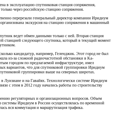
на в эксплуатацию спутниковая станция сопряжения,
 только через российскую станцию сопряжения.
ственно перерезали генеральный директор компании Иридиум
 организована экскурсия на станцию сопряжения в машинный
путник ведет обмен данными только с ней. Вторая станция
дущей станцией следующего спутника, который в текущий момент
путником.
колько кандидатур, например, Геленджик. Этот город не был
шла из-за сложной радиочастотной обстановки в Ka-
итым городом по предлагаемой инфраструктуре, имел
ьных вариантов, что для спутниковой группировки Иридиум
 спутниковой группировки выше на северных широтах.
 в Луизиане и на Гавайях. Технологически системе Иридиум
вязи с этим в 2012 году начались работы по строительству
ечению регуляторных и организационных вопросов. Объем
ия системы Иридиум в России осуществлялась по временной
ялась вся коммутация и маршрутизация трафика.